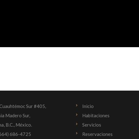
 Cuauhtémoc Sur #405,
Inicio
ia Madero Sur,
Habitaciones
na, B.C., México.
Servicios
(664) 686-4725
Reservaciones