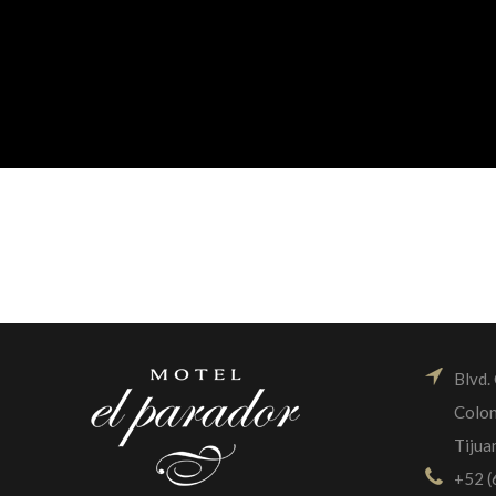
Blvd.
Colon
Tijua
+52 