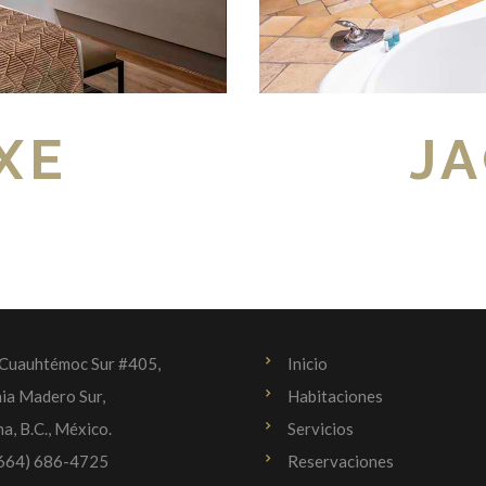
XE
JA
 Cuauhtémoc Sur #405,
Inicio
ia Madero Sur,
Habitaciones
na, B.C., México.
Servicios
(664) 686-4725
Reservaciones