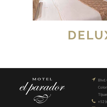
DELU
Blvd.
Colon
Tijua
+52 